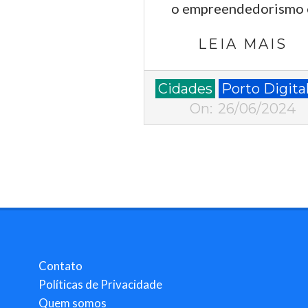
o empreendedorismo 
LEIA MAIS
2024-
Cidades
Porto Digita
06-
On:
26/06/2024
26
Contato
Políticas de Privacidade
Quem somos