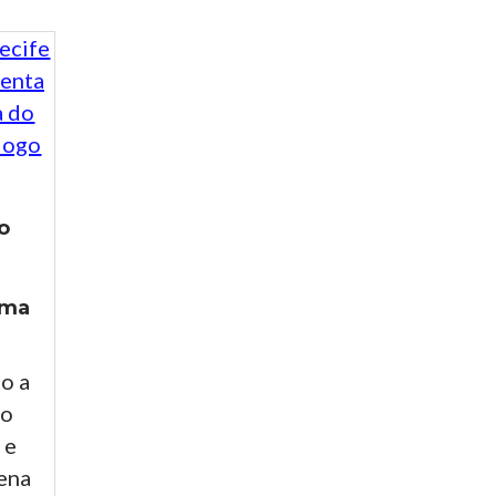
o
ema
o a
to
 e
ena