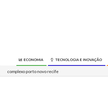
Skip
to
content
ECONOMIA
TECNOLOGIA E INOVAÇÃO
complexo porto novo recife