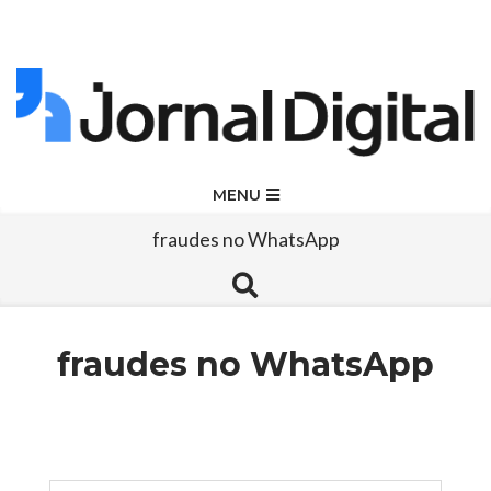
Skip
to
content
Jornal
Primary
MENU
Navigation
Digital
fraudes no WhatsApp
Menu
Search
fraudes no WhatsApp