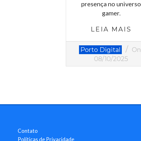
presença no univers
gamer.
LEIA MAIS
2025-
Porto Digital
On
10-
08/10/2025
08
Contato
Políticas de Privacidade