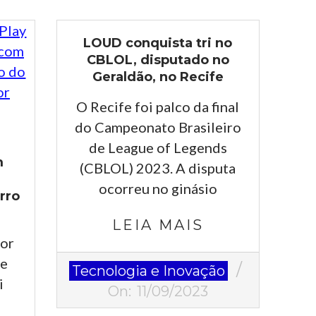
LOUD conquista tri no
CBLOL, disputado no
Geraldão, no Recife
O Recife foi palco da final
do Campeonato Brasileiro
de League of Legends
m
(CBLOL) 2023. A disputa
ocorreu no ginásio
irro
LEIA MAIS
ior
2023-
 e
Tecnologia e Inovação
09-
i
On:
11/09/2023
11