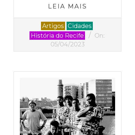
LEIA MAIS
2023-
Artigos
Cidades
04-
História do Recife
On:
05
05/04/2023