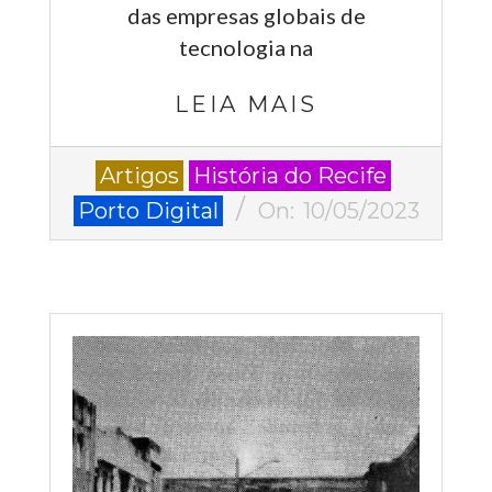
das empresas globais de
tecnologia na
LEIA MAIS
2023-
Artigos
História do Recife
05-
Porto Digital
On:
10/05/2023
10