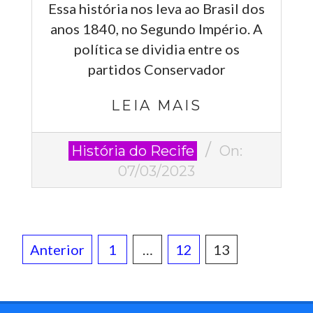
Essa história nos leva ao Brasil dos
anos 1840, no Segundo Império. A
política se dividia entre os
partidos Conservador
LEIA MAIS
2023-
História do Recife
On:
03-
07/03/2023
07
Paginação
Anterior
1
…
12
13
de
posts