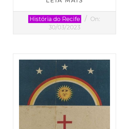
LEIA MAIS
2023-
História do Recife
On:
03-
30/03/2023
30