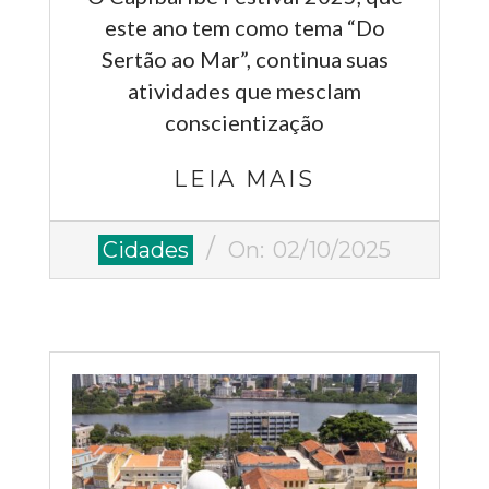
este ano tem como tema “Do
Sertão ao Mar”, continua suas
atividades que mesclam
conscientização
LEIA MAIS
2025-
Cidades
On:
02/10/2025
10-
02