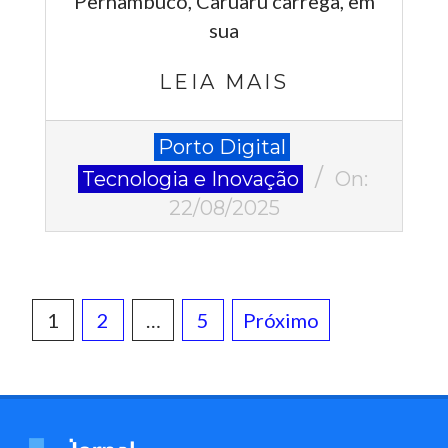
Pernambuco, Caruaru carrega, em
sua
LEIA MAIS
2025-
Porto Digital
08-
Tecnologia e Inovação
On:
22
22/08/2025
Paginação
1
2
…
5
Próximo
de
posts