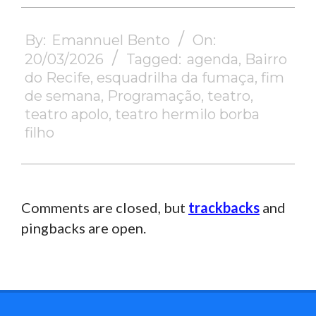
2026-
03-
By:
Emannuel Bento
On:
20
20/03/2026
Tagged:
agenda
,
Bairro
do Recife
,
esquadrilha da fumaça
,
fim
de semana
,
Programação
,
teatro
,
teatro apolo
,
teatro hermilo borba
filho
Comments are closed, but
trackbacks
and
pingbacks are open.