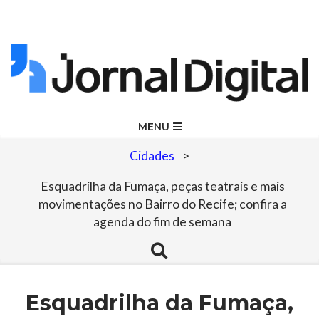
Skip
to
content
Jornal
Primary
MENU
Navigation
Digital
Cidades
>
Menu
Esquadrilha da Fumaça, peças teatrais e mais
movimentações no Bairro do Recife; confira a
agenda do fim de semana
Search
Esquadrilha da Fumaça,