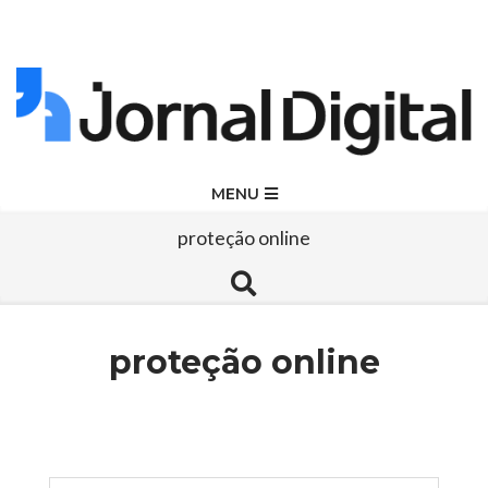
Skip
to
content
Jornal
Primary
MENU
Navigation
Digital
proteção online
Menu
Search
proteção online