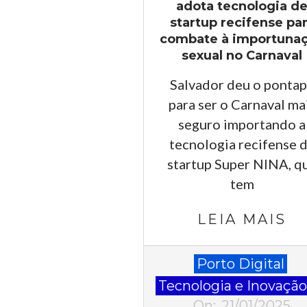
adota tecnologia d
startup recifense pa
combate à importuna
sexual no Carnaval
Salvador deu o ponta
para ser o Carnaval ma
seguro importando a
tecnologia recifense 
startup Super NINA, q
tem
LEIA MAIS
2025-
Porto Digital
01-
Tecnologia e Inovaçã
21
On:
21/01/2025