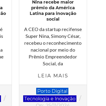
e
Nina recebe maior
ra
prêmio da América
ção
Latina para inovação
social
pé
A CEO da startup recifense
is
Super Nina, Simony César,
recebeu o reconhecimento
da
nacional por meio do
ue
Prêmio Empreendedor
Social, da
LEIA MAIS
2024-
Porto Digital
11-
o
Tecnologia e Inovação
25
On:
25/11/2024