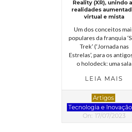
Reality (XR), unindo 
realidades aumentad
virtual e mista
Um dos conceitos mai
populares da franquia ‘S
Trek’ (‘Jornada nas
Estrelas’, para os antigo
o holodeck: uma sala
LEIA MAIS
2023-
Artigos
07-
Tecnologia e Inovaçã
17
On:
17/07/2023