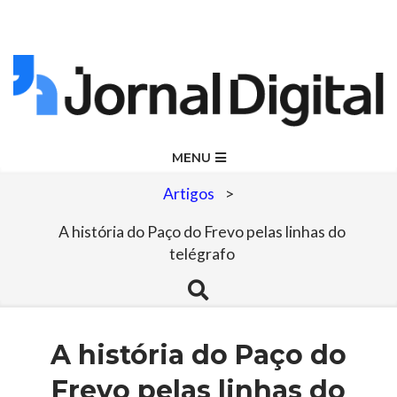
Skip
to
content
Jornal
Primary
MENU
Navigation
Digital
Artigos
>
Menu
A história do Paço do Frevo pelas linhas do
telégrafo
Search
A história do Paço do
Frevo pelas linhas do