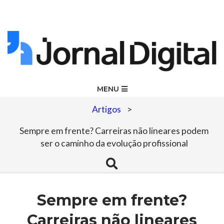
Skip
to
content
Jornal
Primary
MENU
Navigation
Digital
Artigos
>
Menu
Sempre em frente? Carreiras não lineares podem
ser o caminho da evolução profissional
Search
Sempre em frente?
Carreiras não lineares