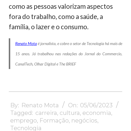
como as pessoas valorizam aspectos
fora do trabalho, como a saúde, a
família, o lazer e o consumo.
Renato Mota
é jornalista, e cobre o setor de Tecnologia há mais de
15 anos. Já trabalhou nas redações do Jornal do Commercio,
CanalTech, Olhar Digital e The BRIEF
2023-
06-
By:
Renato Mota
On:
05/06/2023
05
Tagged:
carreira
,
cultura
,
economia
,
emprego
,
Formação
,
negócios
,
Tecnologia