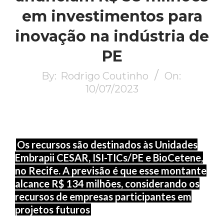
em investimentos para
inovação na indústria de
PE
By:
Rodrigo Coutinho
On:
10/07/2023
Os recursos são destinados às Unidades
Embrapii CESAR, ISI-TICs/PE e BioCetene,
no Recife. A previsão é que esse montante
alcance R$ 134 milhões, considerando os
recursos de empresas participantes em
projetos futuros