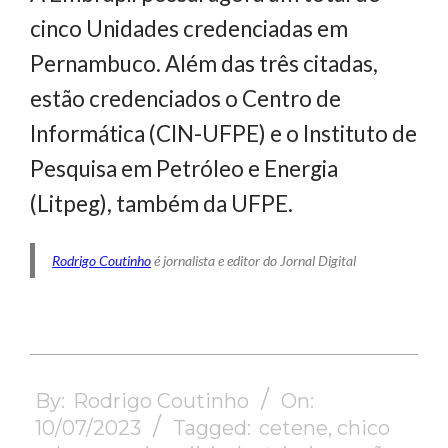
cinco Unidades credenciadas em
Pernambuco. Além das três citadas,
estão credenciados o Centro de
Informática (CIN-UFPE) e o Instituto de
Pesquisa em Petróleo e Energia
(Litpeg), também da UFPE.
Rodrigo Coutinho
é jornalista e editor do Jornal Digital
2023-
07-
By:
Rodrigo Coutinho
On:
10
10/07/2023
Tagged:
cetene
,
chico