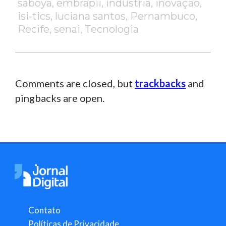
saboya
,
embrapii
,
industria
,
inovação
,
isi-tics
,
luciana santos
,
Pernambuco
,
Recife
,
senai
,
Tecnologia
Comments are closed, but
trackbacks
and
pingbacks are open.
Contato
Políticas de Privacidade