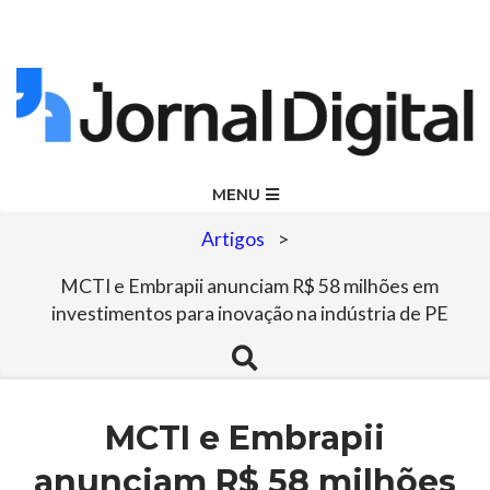
Skip
to
content
Jornal
Primary
MENU
Navigation
Digital
Artigos
>
Menu
MCTI e Embrapii anunciam R$ 58 milhões em
investimentos para inovação na indústria de PE
Search
MCTI e Embrapii
anunciam R$ 58 milhões