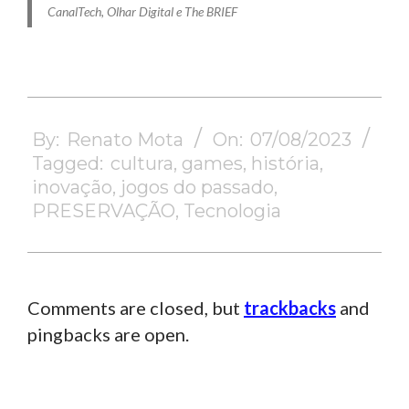
CanalTech, Olhar Digital e The BRIEF
2023-
08-
By:
Renato Mota
On:
07/08/2023
07
Tagged:
cultura
,
games
,
história
,
inovação
,
jogos do passado
,
PRESERVAÇÃO
,
Tecnologia
Comments are closed, but
trackbacks
and
pingbacks are open.