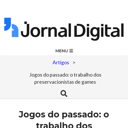
Skip
to
content
Jornal
Primary
MENU
Navigation
Digital
Artigos
>
Menu
Jogos do passado: o trabalho dos
preservacionistas de games
Search
Jogos do passado: o
trabalho dos