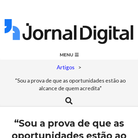
Skip
to
content
Jornal
Primary
MENU
Navigation
Digital
Artigos
>
Menu
“Sou a prova de que as oportunidades estão ao
alcance de quem acredita”
Search
“Sou a prova de que as
oportunidades estão ao