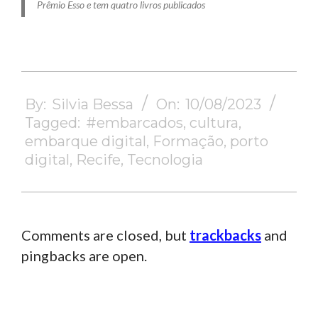
Prêmio Esso e tem quatro livros publicados
2023-
08-
By:
Silvia Bessa
On:
10/08/2023
10
Tagged:
#embarcados
,
cultura
,
embarque digital
,
Formação
,
porto
digital
,
Recife
,
Tecnologia
Comments are closed, but
trackbacks
and
pingbacks are open.