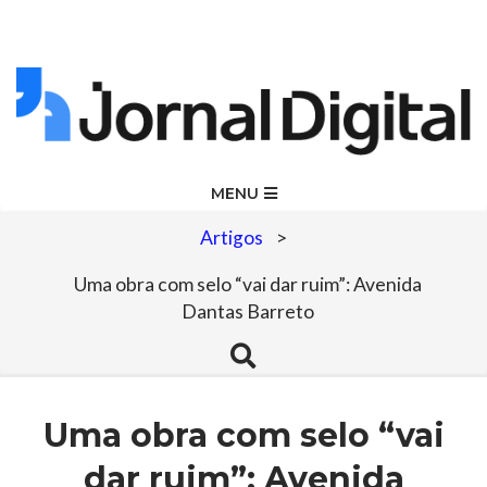
Skip
to
content
Jornal
Primary
MENU
Navigation
Digital
Artigos
>
Menu
Uma obra com selo “vai dar ruim”: Avenida
Dantas Barreto
Search
Uma obra com selo “vai
dar ruim”: Avenida