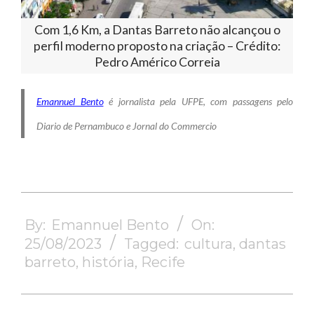
Com 1,6 Km, a Dantas Barreto não alcançou o
perfil moderno proposto na criação – Crédito:
Pedro Américo Correia
Emannuel Bento
é jornalista pela UFPE, com passagens pelo
Diario de Pernambuco e Jornal do Commerci
o
2023-
08-
By:
Emannuel Bento
On:
25
25/08/2023
Tagged:
cultura
,
dantas
barreto
,
história
,
Recife