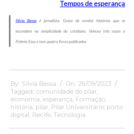
Tempos de esperança
Silvia Bessa
é jornalista. Gosta de revelar histórias que se
escondem na simplicidade do cotidiano. Venceu três vezes o
Prêmio Esso e tem quatro livros publicados
2023-
09-
By:
Silvia Bessa
On:
26/09/2023
26
Tagged:
comunidade do pilar
,
economia
,
esperança
,
Formação
,
história
,
pilar
,
Pilar Universitário
,
porto
digital
,
Recife
,
Tecnologia