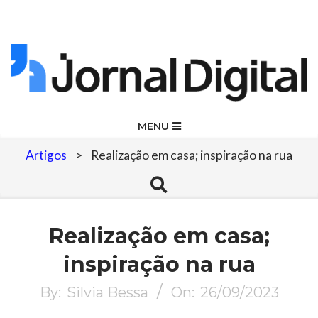
Skip
to
content
Jornal
Primary
MENU
Navigation
Digital
Artigos
>
Realização em casa; inspiração na rua
Menu
Search
Realização em casa;
inspiração na rua
By:
Silvia Bessa
On:
26/09/2023