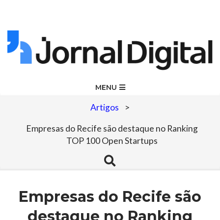
Skip
to
content
Jornal
Primary
MENU
Navigation
Digital
Artigos
>
Menu
Empresas do Recife são destaque no Ranking
TOP 100 Open Startups
Search
Empresas do Recife são
destaque no Ranking