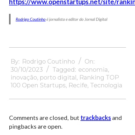
https://www.openstartups.net/site/ranki
Rodrigo Coutinho
é jornalista e editor do Jornal Digital
2023-
10-
By:
Rodrigo Coutinho
On:
30
30/10/2023
Tagged:
economia
,
inovação
,
porto digital
,
Ranking TOP
100 Open Startups
,
Recife
,
Tecnologia
Comments are closed, but
trackbacks
and
pingbacks are open.