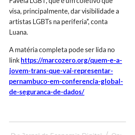
Favela LGBT, que é um coletivo que
visa, principalmente, dar visibilidade a
artistas LGBTs na periferia”, conta
Luana.
A matéria completa pode ser lida no
link
https://marcozero.org/quem-e-a-
jovem-trans-que-vai-representar-
pernambuco-em-conferencia-global-
de-seguranca-de-dados/
2023-
11-