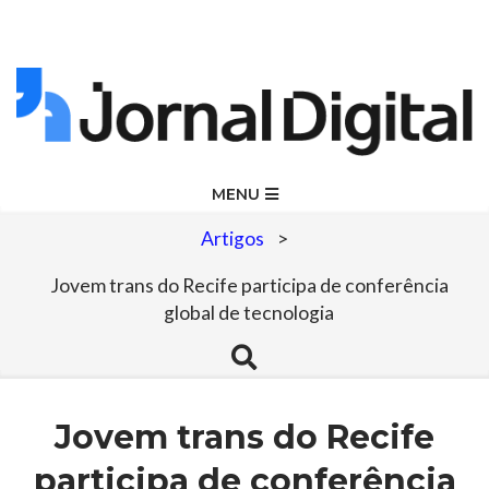
Skip
to
content
Jornal
Primary
MENU
Navigation
Digital
Artigos
>
Menu
Jovem trans do Recife participa de conferência
global de tecnologia
Search
Jovem trans do Recife
participa de conferência