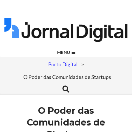
Skip
to
content
Jornal
Primary
MENU
Navigation
Digital
Porto Digital
>
Menu
O Poder das Comunidades de Startups
Search
O Poder das
Comunidades de