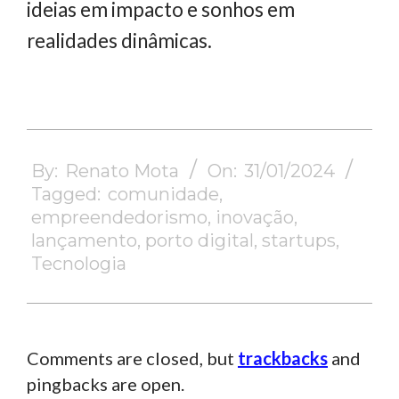
ideias em impacto e sonhos em
realidades dinâmicas.
2024-
01-
By:
Renato Mota
On:
31/01/2024
31
Tagged:
comunidade
,
empreendedorismo
,
inovação
,
lançamento
,
porto digital
,
startups
,
Tecnologia
Comments are closed, but
trackbacks
and
pingbacks are open.