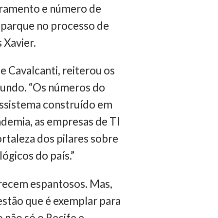
turamento e número de
 parque no processo de
 Xavier.
Cavalcanti, reiterou os
mundo. “Os números do
cossistema construído em
demia, as empresas de TI
taleza dos pilares sobre
ógicos do país.”
arecem espantosos. Mas,
estão que é exemplar para
 não só o Recife e