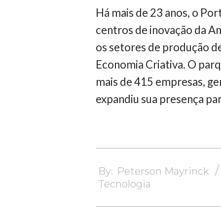
Há mais de 23 anos, o Por
centros de inovação da Am
os setores de produção de
Economia Criativa. O par
mais de 415 empresas, ger
expandiu sua presença pa
2024-
04-
By:
Peterson Mayrinck
04
Tecnologia