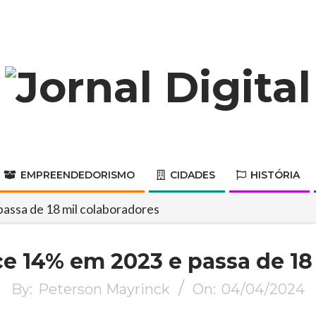
Jornal
Digital
EMPREENDEDORISMO
CIDADES
HISTÓRIA
Primary
Navigation
passa de 18 mil colaboradores
Menu
sce 14% em 2023 e passa de 18
By:
Peterson Mayrinck
On:
04/04/2024