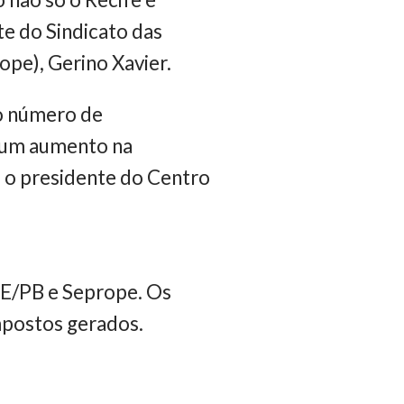
e do Sindicato das
e), Gerino Xavier.
o número de
, um aumento na
a o presidente do Centro
PE/PB e Seprope. Os
mpostos gerados.