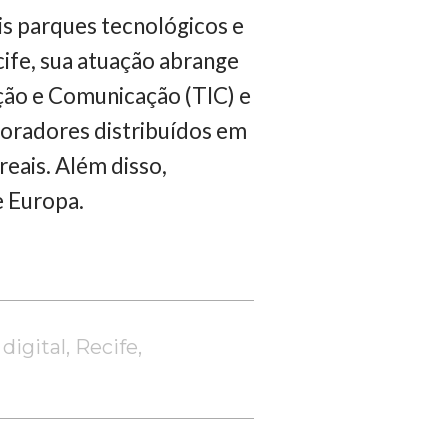
is parques tecnológicos e
cife, sua atuação abrange
ção e Comunicação (TIC) e
boradores distribuídos em
eais. Além disso,
e Europa.
 digital
,
Recife
,