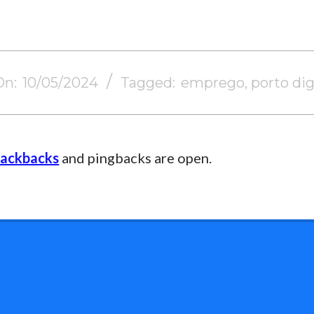
On:
10/05/2024
Tagged:
emprego
,
porto dig
rackbacks
and pingbacks are open.