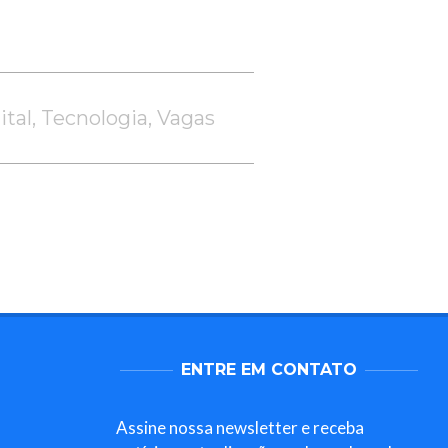
ital
,
Tecnologia
,
Vagas
ENTRE EM CONTATO
Assine nossa newsletter e receba