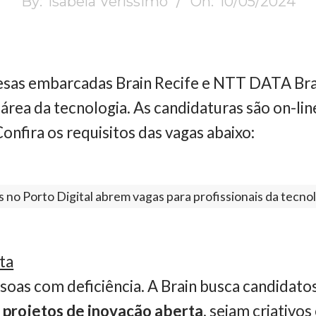
By:
Isabela Veríssimo
On:
10/05/2024
esas embarcadas Brain Recife e NTT DATA Bra
 área da tecnologia. As candidaturas são on-l
onfira os requisitos das vagas abaixo:
no Porto Digital abrem vagas para profissionais da tecno
ta
oas com deficiência. A Brain busca candidato
projetos de inovação aberta
, sejam criativos