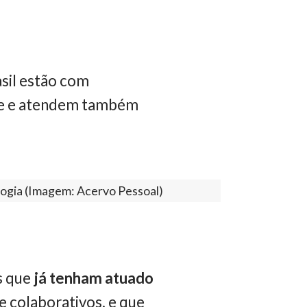
sil estão com
ine e atendem também
logia (Imagem: Acervo Pessoal)
s que
já tenham atuado
 e colaborativos, e que