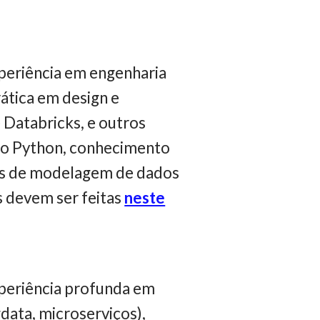
periência em engenharia
ática em design e
 Databricks, e outros
omo Python, conhecimento
tos de modelagem de dados
s devem ser feitas
neste
xperiência profunda em
data, microserviços),