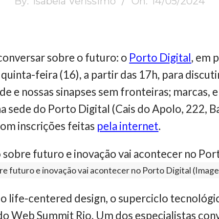
By:
Isabela Veríssimo
On:
14/05/2024
conversar sobre o futuro: o
Porto Digital
, em 
uinta-feira (16), a partir das 17h, para discut
saúde e nossas sinapses sem fronteiras; marcas, 
 sede do Porto Digital (Cais do Apolo, 222, Ba
com inscrições feitas
pela internet
.
e futuro e inovação vai acontecer no Porto Digital (Imag
 life-centered design, o superciclo tecnológic
o Web Summit Rio. Um dos especialistas con