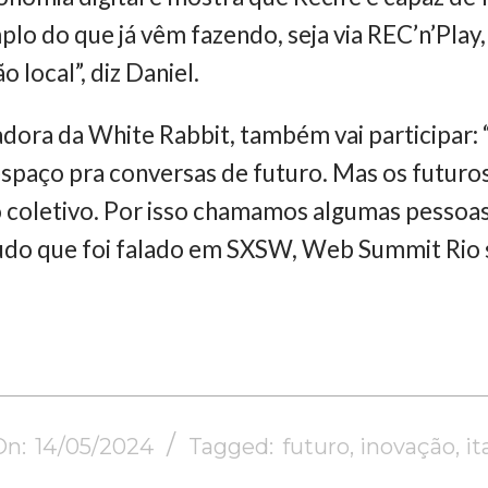
lo do que já vêm fazendo, seja via REC’n’Play,
 local”, diz Daniel.
dora da White Rabbit, também vai participar:
r espaço pra conversas de futuro. Mas os futu
 coletivo. Por isso chamamos algumas pessoas
 tudo que foi falado em SXSW, Web Summit Rio
On:
14/05/2024
Tagged:
futuro
,
inovação
,
it