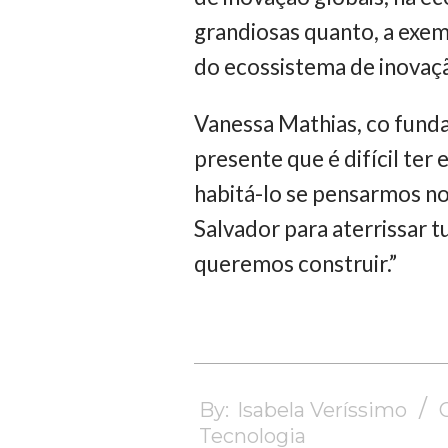
grandiosas quanto, a exemp
do ecossistema de inovação
Vanessa Mathias, co funda
presente que é difícil te
habitá-lo se pensarmos no
Salvador para aterrissar
queremos construir.”
2024-
05-
By:
Isabela Veríssimo
14
Tecnologia