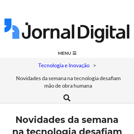
Skip
to
content
Jornal
Primary
MENU
Navigation
Digital
Tecnologia e Inovação
>
Menu
Novidades da semana na tecnologia desafiam
mão de obra humana
Search
Novidades da semana
na tecnologia desafiam