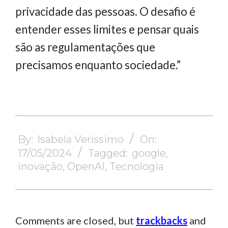
privacidade das pessoas. O desafio é
entender esses limites e pensar quais
são as regulamentações que
precisamos enquanto sociedade.”
2024-
05-
By:
Isabela Veríssimo
On:
17
17/05/2024
Tagged:
google
,
inovação
,
OpenAI
,
Tecnologia
Comments are closed, but
trackbacks
and