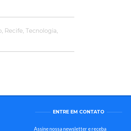
o
,
Recife
,
Tecnologia
,
ENTRE EM CONTATO
Assine nossa newsletter e receba