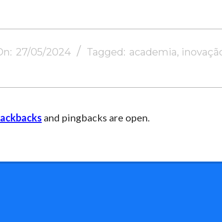
On:
27/05/2024
Tagged:
academia
,
inovaçã
rackbacks
and pingbacks are open.