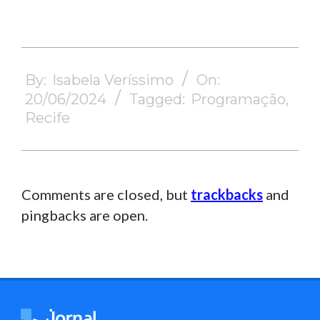
2024-
06-
By:
Isabela Veríssimo
On:
20
20/06/2024
Tagged:
Programação
,
Recife
Comments are closed, but
trackbacks
and
pingbacks are open.