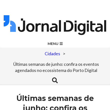
Skip
to
content
Jornal
Primary
MENU
Navigation
Digital
Cidades
>
Menu
Últimas semanas de junho: confira os eventos
agendados no ecossistema do Porto Digital
Search
Últimas semanas de
junho: confira os