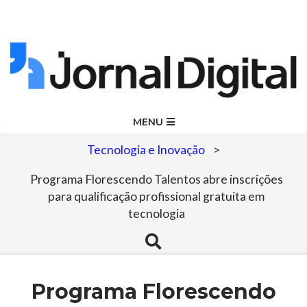
Skip
to
content
Jornal
Primary
MENU
Navigation
Digital
Tecnologia e Inovação
>
Menu
Programa Florescendo Talentos abre inscrições
para qualificação profissional gratuita em
tecnologia
Search
Programa Florescendo