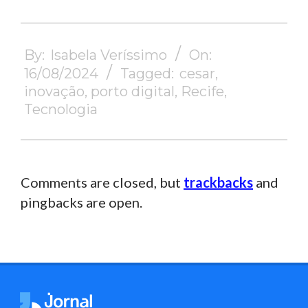
2024-
08-
By:
Isabela Veríssimo
On:
16
16/08/2024
Tagged:
cesar
,
inovação
,
porto digital
,
Recife
,
Tecnologia
Comments are closed, but
trackbacks
and
pingbacks are open.