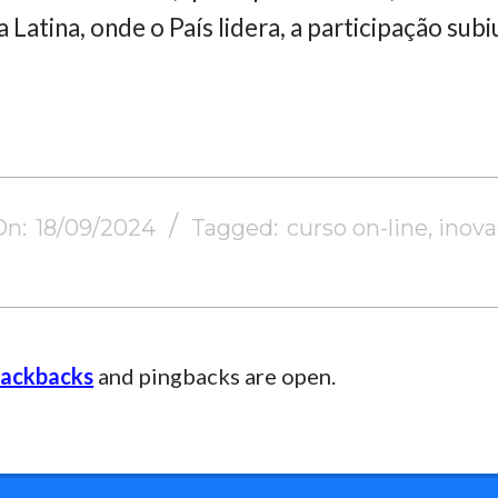
 Latina, onde o País lidera, a participação su
On:
18/09/2024
Tagged:
curso on-line
,
inov
rackbacks
and pingbacks are open.