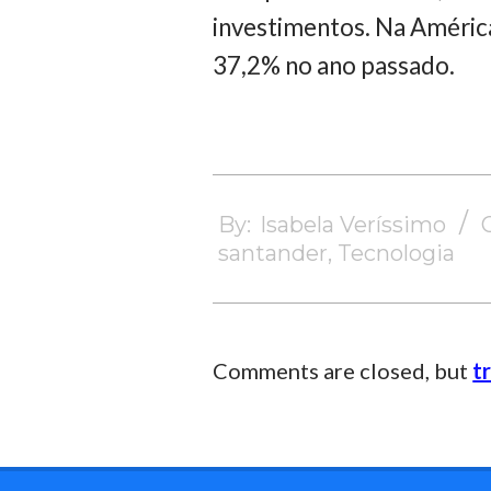
investimentos. Na América
37,2% no ano passado.
2024-
09-
By:
Isabela Veríssimo
18
santander
,
Tecnologia
Comments are closed, but
t