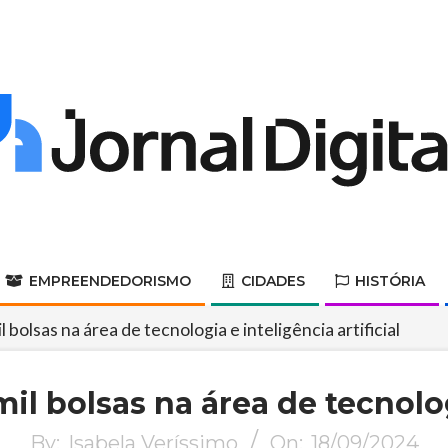
Jornal
Digital
EMPREENDEDORISMO
CIDADES
HISTÓRIA
Primary
Navigation
 bolsas na área de tecnologia e inteligência artificial
Menu
il bolsas na área de tecnologi
By:
Isabela Veríssimo
On:
18/09/2024