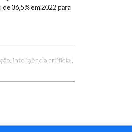
biu de 36,5% em 2022 para
ação
,
inteligência artificial
,