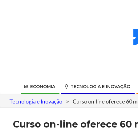
Skip
to
content
ECONOMIA
TECNOLOGIA E INOVAÇÃO
Tecnologia e Inovação
>
Curso on-line oferece 60 mil
Curso on-line oferece 60 m