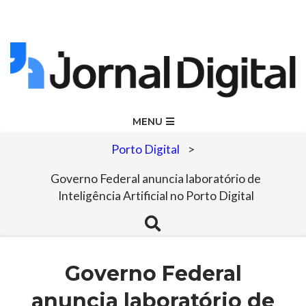
Skip
to
content
Jornal
Primary
MENU
Navigation
Digital
Porto Digital
>
Menu
Governo Federal anuncia laboratório de
Inteligência Artificial no Porto Digital
Search
Governo Federal
anuncia laboratório de