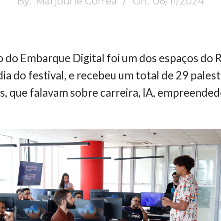
By:
Marjourie Corrêa
On:
06/11/2024
o do Embarque Digital foi um dos espaços do 
dia do festival, e recebeu um total de 29 pales
las, que falavam sobre carreira, IA, empreende