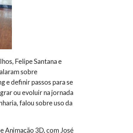
lhos, Felipe Santana e
falaram sobre
g e definir passos para se
grar ou evoluir na jornada
haria, falou sobre uso da
s e Animação 3D, com José