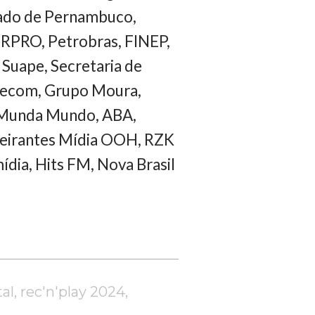
ado de Pernambuco,
ERPRO, Petrobras, FINEP,
Suape, Secretaria de
lecom, Grupo Moura,
 Munda Mundo, ABA,
deirantes Mídia OOH, RZK
dia, Hits FM, Nova Brasil
tal
,
rec'n'play 2024
,