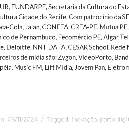
UR, FUNDARPE, Secretaria da Cultura do Est
ultura Cidade do Recife. Com patrocínio da S
oca-Cola, Jalan, CONFEA, CREA-PE, Mutua PE, 
co de Pernambuco, Fecomércio PE, Algar Te
fe, Deloitte, NNT DATA, CESAR School, Rede
eiros de mídia são: Zygon, VideoPorto, Ban
ia, Music FM, Lift Mídia, Jovem Pan, Eletromí
n:
06/11/2024
Tagged:
inovação
,
porto digi