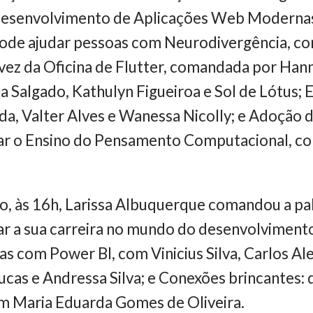
esenvolvimento de Aplicações Web Modernas
pode ajudar pessoas com Neurodivergência, co
 a vez da Oficina de Flutter, comandada por Han
a Salgado, Kathulyn Figueiroa e Sol de Lótus
da, Valter Alves e Wanessa Nicolly; e Adoção 
ar o Ensino do Pensamento Computacional, co
, às 16h, Larissa Albuquerque comandou a pa
r a sua carreira no mundo do desenvolviment
s com Power BI, com Vinicius Silva, Carlos Al
ucas e Andressa Silva; e Conexões brincantes: 
om Maria Eduarda Gomes de Oliveira.