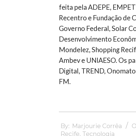
feita pela ADEPE, EMPET
Recentro e Fundação de C
Governo Federal, Solar C
Desenvolvimento Econômi
Mondelez, Shopping Reci
Ambev e UNIAESO. Os parc
Digital, TREND, Onomatopé
FM.
2024-
11-
By:
Marjourie Corrêa
O
06
Recife
,
Tecnologia