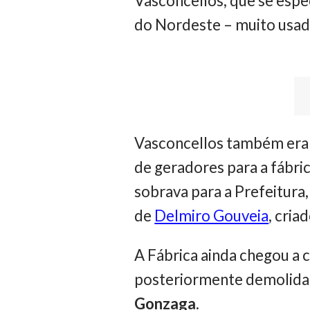
Vasconcellos, que se espec
do Nordeste – muito usada
Vasconcellos também era d
de geradores para a fábri
sobrava para a Prefeitura,
de
Delmiro Gouveia
, cria
A Fábrica ainda chegou a co
posteriormente demolida 
Gonzaga
.