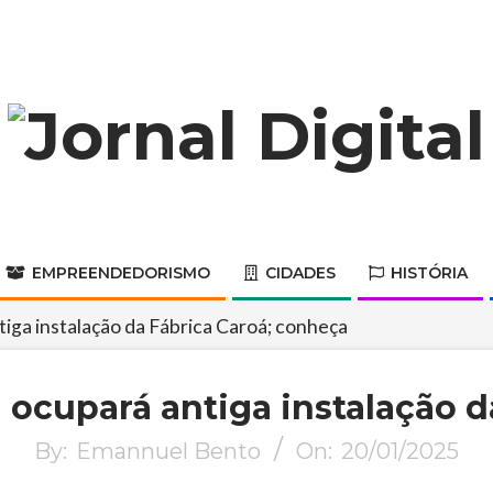
Jornal
Digital
EMPREENDEDORISMO
CIDADES
HISTÓRIA
Primary
Navigation
iga instalação da Fábrica Caroá; conheça
Menu
 ocupará antiga instalação 
By:
Emannuel Bento
On:
20/01/2025