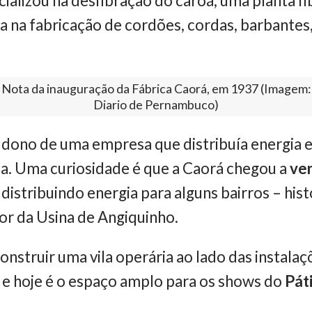
ializou na desfibração do caroá, uma planta fi
 na fabricação de cordões, cordas, barbantes, 
Nota da inauguração da Fábrica Caorá, em 1937 (Imagem:
Diario de Pernambuco)
ono de uma empresa que distribuía energia elé
ca. Uma curiosidade é que a Caorá chegou a
ve
 distribuindo energia para alguns bairros – his
dor da Usina de Angiquinho.
nstruir uma vila operária ao lado das instalaçõe
e hoje é o espaço amplo para os shows do
Pát