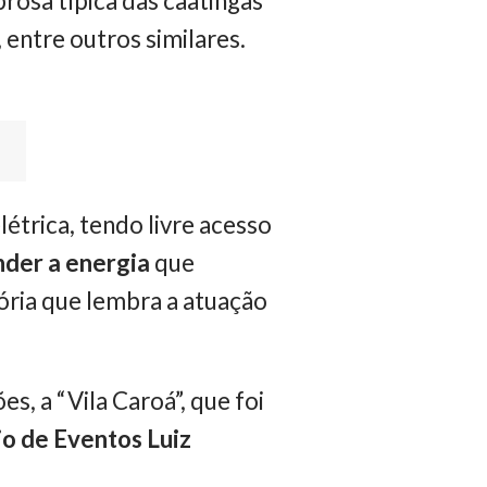
brosa típica das caatingas
entre outros similares.
trica, tendo livre acesso
nder a energia
que
tória que lembra a atuação
s, a “Vila Caroá”, que foi
io de Eventos Luiz