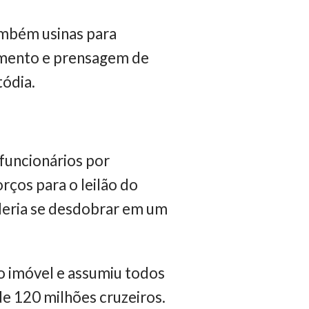
mbém usinas para
iamento e prensagem de
tódia.
funcionários por
orços para o leilão do
oderia se desdobrar em um
o imóvel e assumiu todos
e 120 milhões cruzeiros.