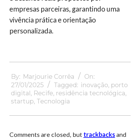
empresas parceiras, garantindo uma
vivência prática e orientação
personalizada.
2025-
01-
By:
Marjourie Corrêa
On:
27
27/01/2025
Tagged:
inovação
,
porto
digital
,
Recife
,
residência tecnológica
,
startup
,
Tecnologia
Comments are closed, but
trackbacks
and