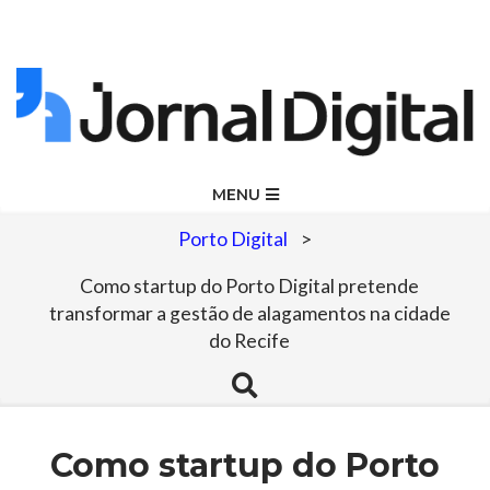
Skip
to
content
Jornal
Primary
MENU
Navigation
Digital
Porto Digital
>
Menu
Como startup do Porto Digital pretende
transformar a gestão de alagamentos na cidade
do Recife
Search
Como startup do Porto