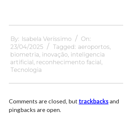
2025-
04-
By:
Isabela Veríssimo
On:
23
23/04/2025
Tagged:
aeroportos
,
biometria
,
inovação
,
inteligencia
artificial
,
reconhecimento facial
,
Tecnologia
Comments are closed, but
trackbacks
and
pingbacks are open.