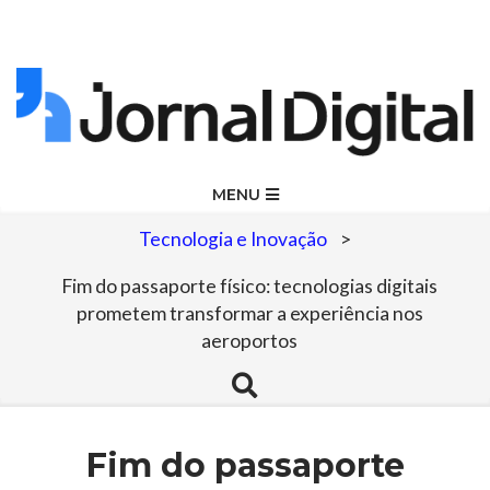
Skip
to
content
Jornal
Primary
MENU
Navigation
Digital
Tecnologia e Inovação
>
Menu
Fim do passaporte físico: tecnologias digitais
prometem transformar a experiência nos
aeroportos
Search
Fim do passaporte