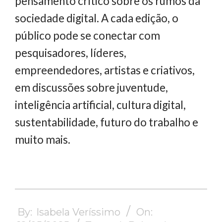
pensamento crítico sobre os rumos da
sociedade digital. A cada edição, o
público pode se conectar com
pesquisadores, líderes,
empreendedores, artistas e criativos,
em discussões sobre juventude,
inteligência artificial, cultura digital,
sustentabilidade, futuro do trabalho e
muito mais.
2025-
05-
By:
Isabela Veríssimo
On: