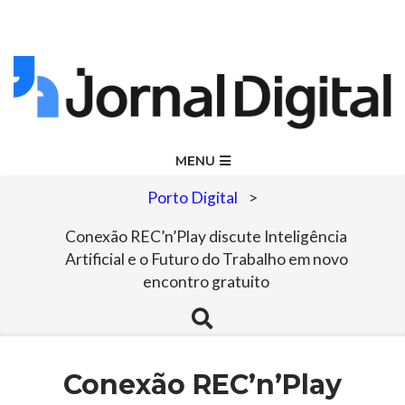
Skip
to
content
Jornal
Primary
MENU
Navigation
Digital
Porto Digital
>
Menu
Conexão REC’n’Play discute Inteligência
Artificial e o Futuro do Trabalho em novo
encontro gratuito
Search
Conexão REC’n’Play