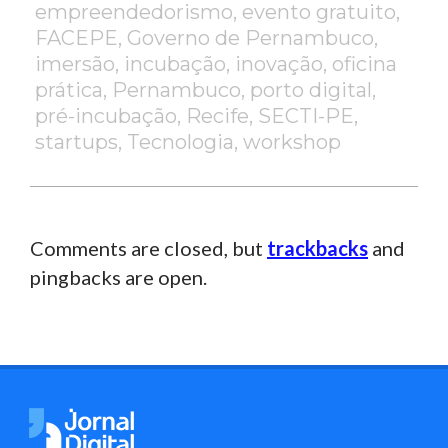
empreendedorismo
,
evento gratuito
,
FACEPE
,
Governo de Pernambuco
,
imersão
,
incubação
,
inovação
,
oficina
prática
,
Pernambuco
,
porto digital
,
pré-incubação
,
Recife
,
SECTI-PE
,
startups
,
Tecnologia
,
workshop
Comments are closed, but
trackbacks
and
pingbacks are open.