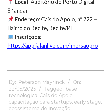
Local:
Auditório do Porto Digital –
8º andar
Endereço:
Cais do Apolo, nº 222 –
Bairro do Recife, Recife/PE
Inscrições:
https://app.jalanlive.com/imersaopro
2025-
05-
By:
Peterson Mayrinck
On:
22
22/05/2025
Tagged:
base
tecnológica
,
Cais do Apolo
,
capacitação para startups
,
early stage
,
ecossistema de inovação
,