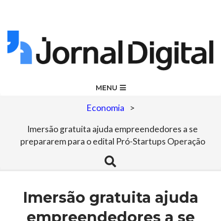
Skip
to
content
Jornal
Primary
MENU
Navigation
Digital
Economia
>
Menu
Imersão gratuita ajuda empreendedores a se
prepararem para o edital Pró-Startups Operação
Search
Imersão gratuita ajuda
empreendedores a se