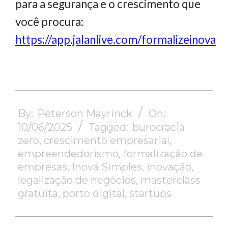
para a segurança e o crescimento que
você procura:
https://app.jalanlive.com/formalizeinova
2025-
06-
By:
Peterson Mayrinck
On:
10
10/06/2025
Tagged:
burocracia
zero
,
crescimento empresarial
,
empreendedorismo
,
formalização de
empresas
,
Inova Simples
,
inovação
,
legalização de negócios
,
masterclass
gratuita
,
porto digital
,
startups