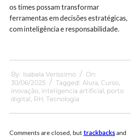
os times possam transformar
ferramentas em decisões estratégicas,
com inteligência e responsabilidade.
2025-
06-
By:
Isabela Veríssimo
On:
30
30/06/2025
Tagged:
Alura
,
Curso
,
inovação
,
inteligencia artificial
,
porto
digital
,
RH
,
Tecnologia
Comments are closed, but
trackbacks
and