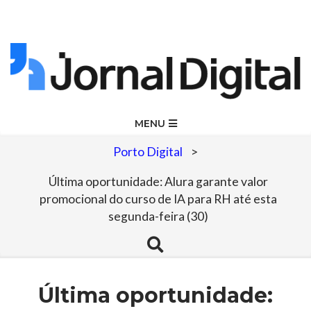
Skip
to
content
Jornal
Primary
MENU
Navigation
Digital
Porto Digital
>
Menu
Última oportunidade: Alura garante valor
promocional do curso de IA para RH até esta
segunda-feira (30)
Search
Última oportunidade: