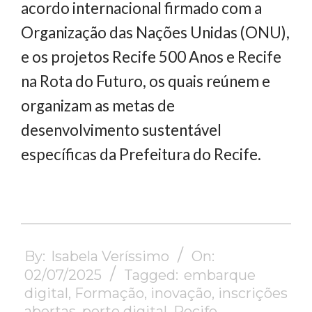
acordo internacional firmado com a
Organização das Nações Unidas (ONU),
e os projetos Recife 500 Anos e Recife
na Rota do Futuro, os quais reúnem e
organizam as metas de
desenvolvimento sustentável
específicas da Prefeitura do Recife.
2025-
07-
By:
Isabela Veríssimo
On:
02
02/07/2025
Tagged:
embarque
digital
,
Formação
,
inovação
,
inscrições
abertas
,
porto digital
,
Recife
,