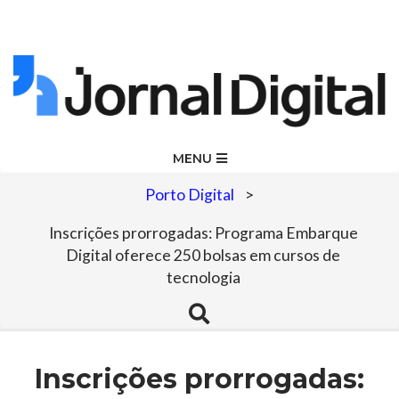
Skip
to
content
Jornal
Primary
MENU
Navigation
Digital
Porto Digital
>
Menu
Inscrições prorrogadas: Programa Embarque
Digital oferece 250 bolsas em cursos de
tecnologia
Search
Inscrições prorrogadas: