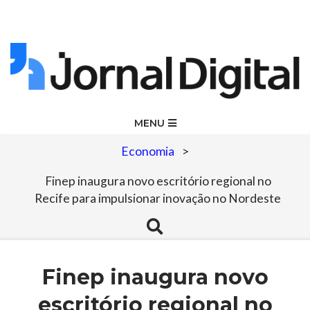
Skip
to
content
Jornal
Primary
MENU
Navigation
Digital
Economia
>
Menu
Finep inaugura novo escritório regional no
Recife para impulsionar inovação no Nordeste
Search
Finep inaugura novo
escritório regional no