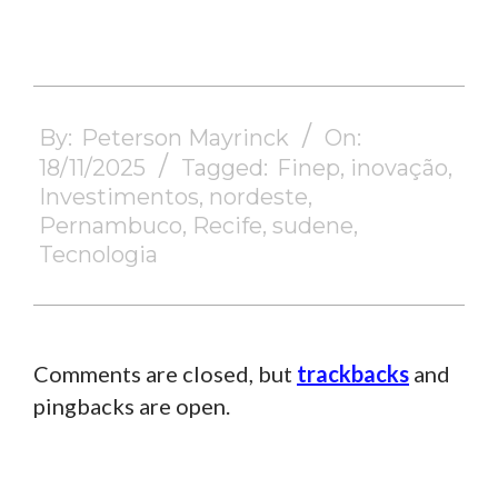
2025-
11-
By:
Peterson Mayrinck
On:
18
18/11/2025
Tagged:
Finep
,
inovação
,
Investimentos
,
nordeste
,
Pernambuco
,
Recife
,
sudene
,
Tecnologia
Comments are closed, but
trackbacks
and
pingbacks are open.