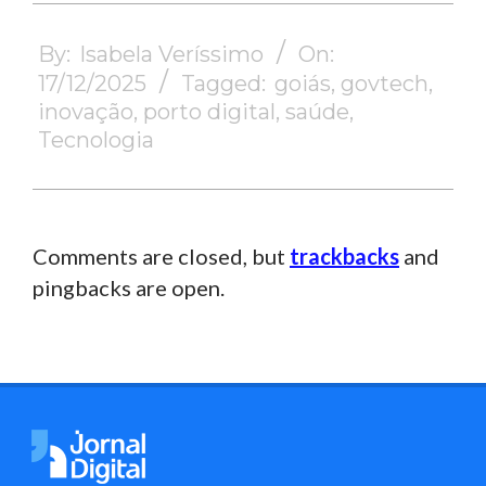
2025-
12-
By:
Isabela Veríssimo
On:
17
17/12/2025
Tagged:
goiás
,
govtech
,
inovação
,
porto digital
,
saúde
,
Tecnologia
Comments are closed, but
trackbacks
and
pingbacks are open.