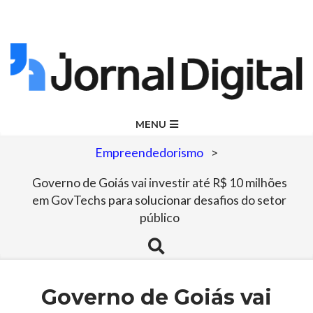
Skip
to
content
Jornal
Primary
MENU
Navigation
Digital
Empreendedorismo
>
Menu
Governo de Goiás vai investir até R$ 10 milhões
em GovTechs para solucionar desafios do setor
público
Search
Governo de Goiás vai