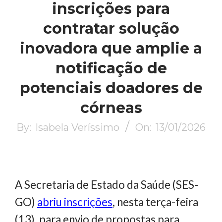
inscrições para
contratar solução
inovadora que amplie a
notificação de
potenciais doadores de
córneas
By:
Isabela Veríssimo
On:
13/01/2026
A Secretaria de Estado da Saúde (SES-
GO)
abriu inscrições
, nesta terça-feira
(13), para envio de propostas para