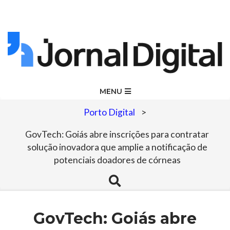
Skip
to
content
Jornal
Primary
MENU
Navigation
Digital
Porto Digital
>
Menu
GovTech: Goiás abre inscrições para contratar
solução inovadora que amplie a notificação de
potenciais doadores de córneas
Search
GovTech: Goiás abre