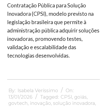
Contratação Pública para Solução
Inovadora (CPSI), modelo previsto na
legislação brasileira que permite à
administração pública adquirir soluções
inovadoras, promovendo testes,
validação e escalabilidade das
tecnologias desenvolvidas.
2026-
01-
By:
Isabela Veríssimo
On:
13
13/01/2026
Tagged:
CPSI
,
goiás
,
govtech
,
inovação
,
solução inovadora
,