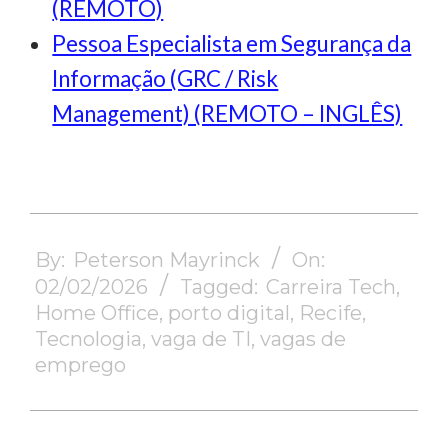
(REMOTO)
Pessoa Especialista em Segurança da
Informação (GRC / Risk
Management) (REMOTO – INGLÊS)
2026-
02-
By:
Peterson Mayrinck
On:
02
02/02/2026
Tagged:
Carreira Tech
,
Home Office
,
porto digital
,
Recife
,
Tecnologia
,
vaga de TI
,
vagas de
emprego