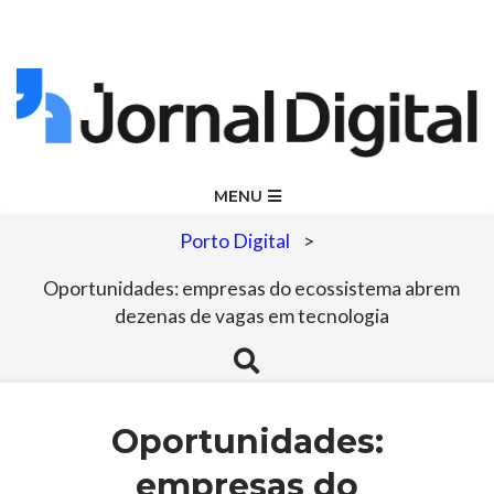
Skip
to
content
Jornal
Primary
MENU
Navigation
Digital
Porto Digital
>
Menu
Oportunidades: empresas do ecossistema abrem
dezenas de vagas em tecnologia
Search
Oportunidades:
empresas do