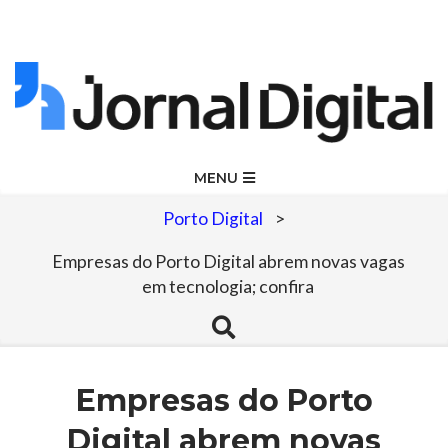
Skip
to
content
Jornal
Primary
MENU
Navigation
Digital
Porto Digital
>
Menu
Empresas do Porto Digital abrem novas vagas
em tecnologia; confira
Search
Empresas do Porto
Digital abrem novas