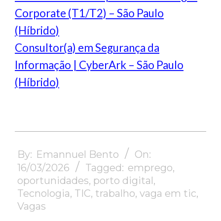
Corporate (T1/T2) – São Paulo
(Híbrido)
Consultor(a) em Segurança da
Informação | CyberArk – São Paulo
(Híbrido)
2026-
03-
By:
Emannuel Bento
On:
16
16/03/2026
Tagged:
emprego
,
oportunidades
,
porto digital
,
Tecnologia
,
TIC
,
trabalho
,
vaga em tic
,
Vagas