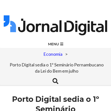
Skip
to
content
Jornal
Primary
MENU
Navigation
Digital
Economia
>
Menu
Porto Digital sedia o 1º Seminário Pernambucano
da Lei do Bem em julho
Search
Porto Digital sedia o 1º
Seminário