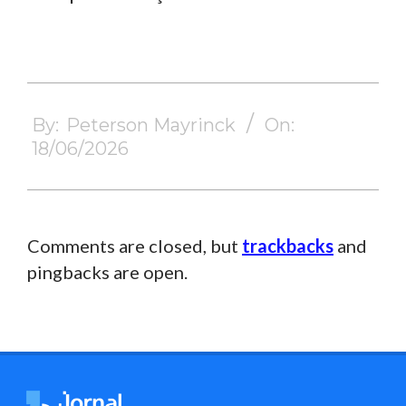
2026-
06-
By:
Peterson Mayrinck
On:
18
18/06/2026
Comments are closed, but
trackbacks
and
pingbacks are open.