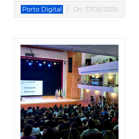
2026-
Porto Digital
On:
17/03/2026
03-
17