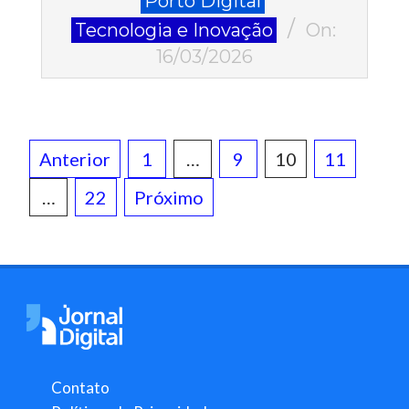
Porto Digital
03-
Tecnologia e Inovação
On:
16
16/03/2026
Paginação
Anterior
1
…
9
10
11
de
…
22
Próximo
posts
Contato