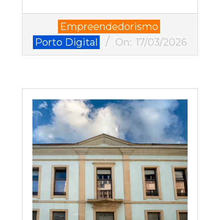
2026-
Empreendedorismo
03-
Porto Digital
On:
17/03/2026
17