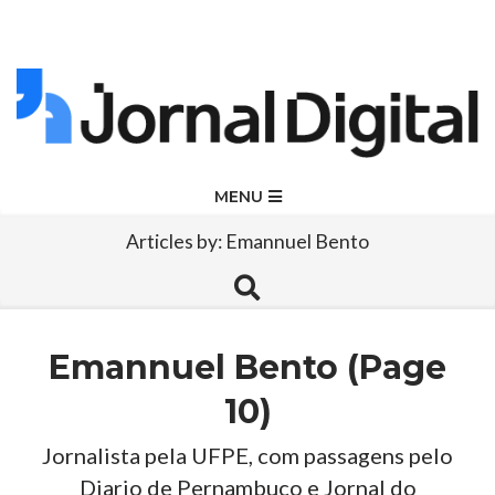
Skip
to
content
Jornal
Primary
MENU
Navigation
Digital
Articles by: Emannuel Bento
Menu
Search
Emannuel Bento
(Page
10)
Jornalista pela UFPE, com passagens pelo
Diario de Pernambuco e Jornal do