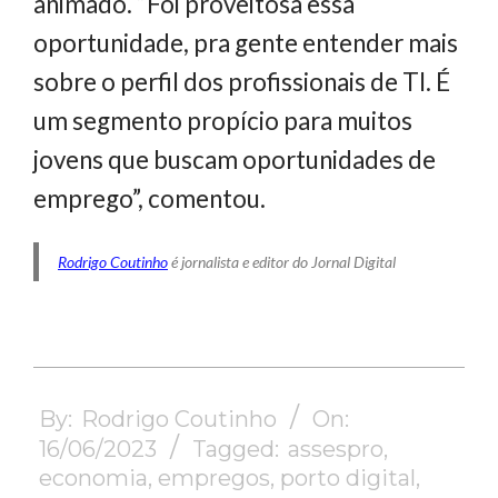
animado. “Foi proveitosa essa
oportunidade, pra gente entender mais
sobre o perfil dos profissionais de TI. É
um segmento propício para muitos
jovens que buscam oportunidades de
emprego”, comentou.
Rodrigo Coutinho
é jornalista e editor do Jornal Digital
2023-
06-
By:
Rodrigo Coutinho
On:
16
16/06/2023
Tagged:
assespro
,
economia
,
empregos
,
porto digital
,