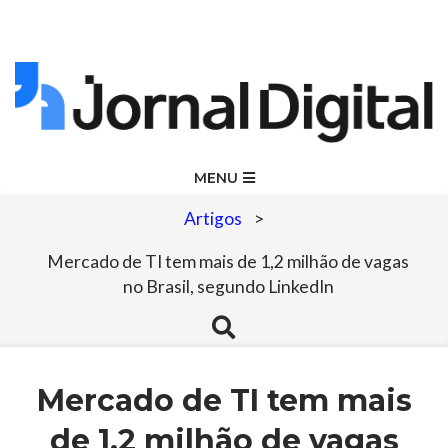
Skip
to
content
Jornal
Primary
MENU
Navigation
Digital
Artigos
>
Menu
Mercado de TI tem mais de 1,2 milhão de vagas
no Brasil, segundo LinkedIn
Search
Mercado de TI tem mais
de 1,2 milhão de vagas