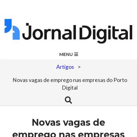
Skip
to
content
Jornal
Primary
MENU
Navigation
Digital
Artigos
>
Menu
Novas vagas de emprego nas empresas do Porto
Digital
Search
Novas vagas de
emprego nas empresas