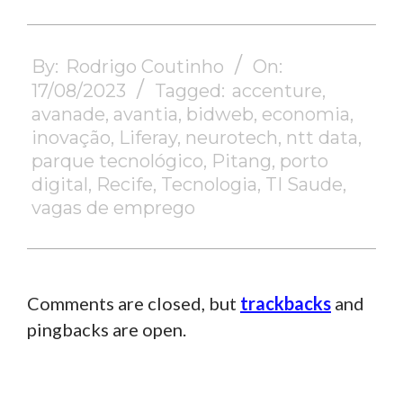
2023-
08-
By:
Rodrigo Coutinho
On:
17
17/08/2023
Tagged:
accenture
,
avanade
,
avantia
,
bidweb
,
economia
,
inovação
,
Liferay
,
neurotech
,
ntt data
,
parque tecnológico
,
Pitang
,
porto
digital
,
Recife
,
Tecnologia
,
TI Saude
,
vagas de emprego
Comments are closed, but
trackbacks
and
pingbacks are open.