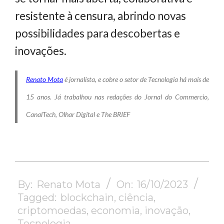
resistente à censura, abrindo novas
possibilidades para descobertas e
inovações.
Renato Mota
é jornalista, e cobre o setor de Tecnologia há mais de
15 anos. Já trabalhou nas redações do Jornal do Commercio,
CanalTech, Olhar Digital e The BRIEF
2023-
10-
By:
Renato Mota
On:
16/10/2023
16
Tagged:
blockchain
,
ciência
,
criptomoedas
,
economia
,
inovação
,
Tecnologia