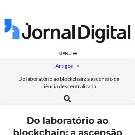
Skip
to
content
Jornal
Primary
MENU
Navigation
Digital
Artigos
>
Menu
Do laboratório ao blockchain: a ascensão da
ciência descentralizada
Search
Do laboratório ao
blockchain: a ascensão