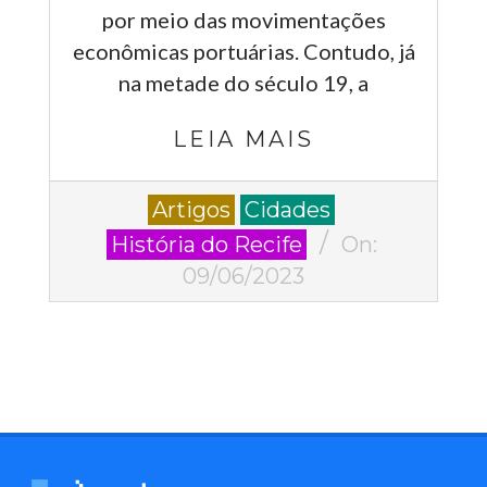
por meio das movimentações
econômicas portuárias. Contudo, já
na metade do século 19, a
LEIA MAIS
2023-
Artigos
Cidades
06-
História do Recife
On:
09
09/06/2023