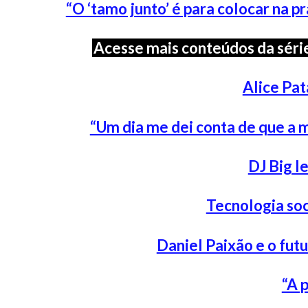
“O ‘tamo junto’ é para colocar na pr
Acesse mais conteúdos da sé
Alice Pat
“Um dia me dei conta de que a m
DJ Big l
Tecnologia soc
Daniel Paixão e o fut
“A 