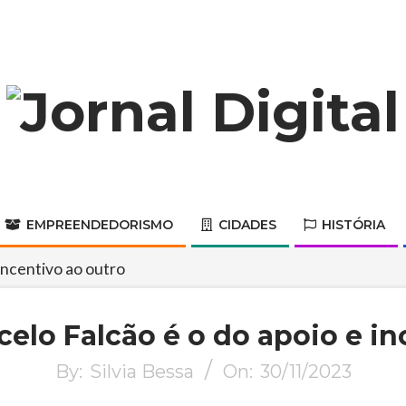
Jornal
Digital
EMPREENDEDORISMO
CIDADES
HISTÓRIA
Primary
Navigation
incentivo ao outro
Menu
elo Falcão é o do apoio e in
By:
Silvia Bessa
On:
30/11/2023