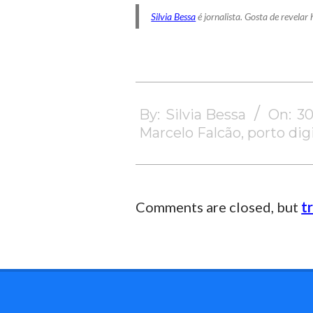
Silvia Bessa
é jornalista. Gosta de revelar
2023-
11-
By:
Silvia Bessa
On:
30
30
Marcelo Falcão
,
porto dig
Comments are closed, but
t