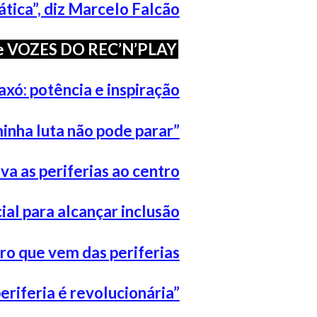
ática”, diz Marcelo Falcão
rie VOZES DO REC’N’PLAY
axó: potência e inspiração
inha luta não pode parar”
eva as periferias ao centro
ial para alcançar inclusão
uro que vem das periferias
periferia é revolucionária”