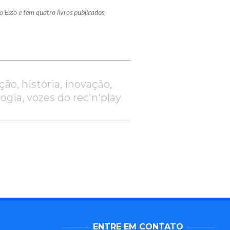
o Esso e tem quatro livros publicados
ção
,
história
,
inovação
,
logia
,
vozes do rec'n'play
ENTRE EM CONTATO