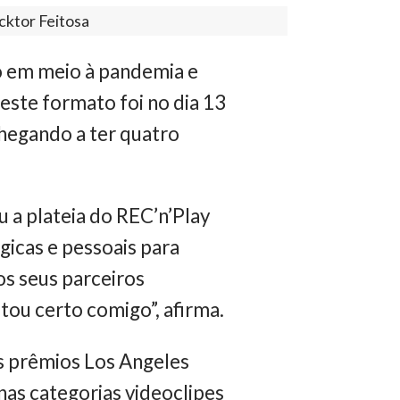
cktor Feitosa
o em meio à pandemia e
este formato foi no dia 13
chegando a ter quatro
 a plateia do REC’n’Play
icas e pessoais para
os seus parceiros
tou certo comigo”, afirma.
s prêmios Los Angeles
nas categorias videoclipes