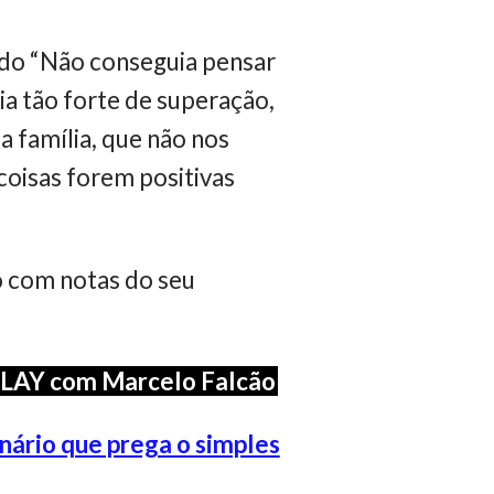
ndo “Não conseguia pensar
a tão forte de superação,
a família, que não nos
coisas forem positivas
o com notas do seu
PLAY com Marcelo Falcão
onário que prega o simples