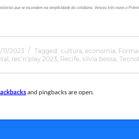
 histórias que se escondem na simplicidade do cotidiano. Venceu três vezes o Prêmi
/11/2023
Tagged:
cultura
,
economia
,
Forma
ital
,
rec'n'play 2023
,
Recife
,
silvia bessa
,
Tecno
rackbacks
and pingbacks are open.