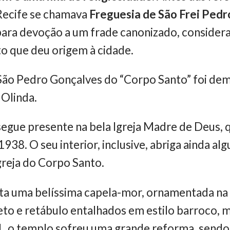
 Recife se chamava
Freguesia de São Frei Ped
para devoção a um frade canonizado, consider
o que deu origem à cidade.
 São Pedro Gonçalves do “Corpo Santo” foi dem
 Olinda.
 segue presente na bela Igreja Madre de Deus,
938. O seu interior, inclusive, abriga ainda a
greja do Corpo Santo.
a uma belíssima capela-mor, ornamentada na
eto e retábulo entalhados em estilo barroco, 
1, o templo sofreu uma grande reforma, send