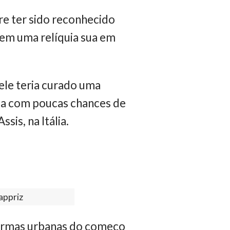
re ter sido reconhecido
u em uma relíquia sua em
ele teria curado uma
ada com poucas chances de
is, na Itália.
appriz
formas urbanas do começo