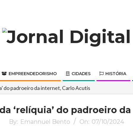
Jornal
Digital
EMPREENDEDORISMO
CIDADES
HISTÓRIA
Primary
Navigation
a’ do padroeiro da internet, Carlo Acutis
Menu
da ‘relíquia’ do padroeiro da 
By:
Emannuel Bento
On:
07/10/2024