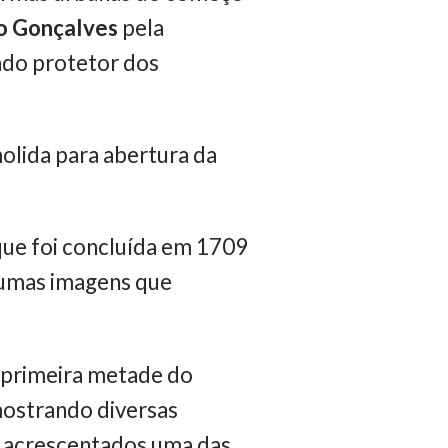
ro Gonçalves
pela
ado protetor dos
olida para abertura da
 que foi concluída em 1709
lgumas imagens que
 primeira metade do
mostrando diversas
o acrescentados uma das