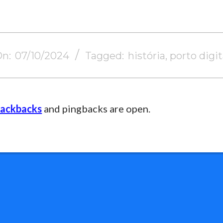
On:
07/10/2024
Tagged:
história
,
porto digit
rackbacks
and pingbacks are open.