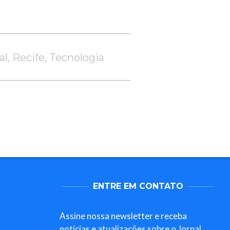
al
,
Recife
,
Tecnologia
ENTRE EM CONTATO
Assine nossa newsletter e receba
notícias e atualizações sobre o Jornal